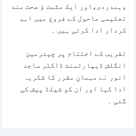
،ہمدردی،اور ایک مثبت ؤ صحت مند
تعلیمی ماحول کے فروغ میں اہم
کردار ادا کرتی ہیں ۔
تقریب کے اختتام پر چیئرمین
انگلش ڈیپارٹمنٹ ڈاکٹر ساجد
انور نے مہمانِ مقرر کا شکریہ
ادا کیا اور ان کو شیلڈ پیش کی
گئی ۔