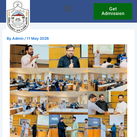
Skip
Menu
Get
to
Admission
content
By
Admin
/
11 May 2026