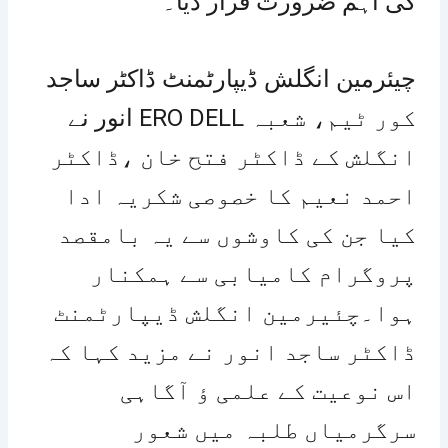
کی اہم ضرورت قرار دیا۔
چیئرمین انگلش ڈیپارٹمنٹ ڈاکٹر ساجد
انور نے ERO DELL کور ٹیم، شعبہ
انگلش کے ڈاکٹر فتح خان ،ڈاکٹر
احمد نعیم کا خصوصی شکریہ ادا
کیا جن کی کاوشوں سے یہ بامقصد
پروگرام کامیابی سے ہمکنار
ہوا۔چئیرمین انگلش ڈیپارٹمنٹ
ڈاکٹر ساجد انور نے مزید کہا کہ
اس نوعیت کے علمی ؤ آگاہی
سرگرمیاں طلبہ میں شعور