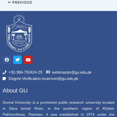
PREVIOUS
F
T
Y
a
w
o
c
i
u
e
t
t
b
t
u
+92-966-750424-29
webmaster@gu.edu.pk
o
e
b
Degree Verification examveri@gu.edu.pk
o
r
e
k
About GU
Gomal University is a prominent public research university located
in Dera Ismail Khan, in the southern region of Khyber
Pakhtunkhwa, Pakistan. It was established in 1974 under the