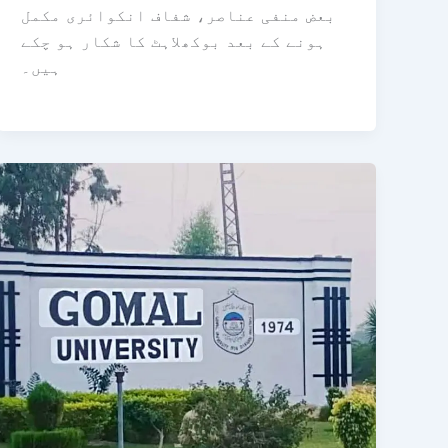
بعض منفی عناصر، شفاف انکوائری مکمل
ہونے کے بعد بوکھلاہٹ کا شکار ہو چکے
ہیں۔