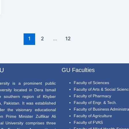
1
2
…
12
GU
GU Faculties
Faculty of Sciences
rsity is a prominent public
Faculty of Arts & Social Scien
versity located in Dera Ismail
Faculty of Pharmacy
e southern region of Khyber
Faculty of Engr. & Tech.
 Pakistan. It was established
Faculty of Business Administra
er the visionary educational
Faculty of Agriculture
en Prime Minister Zulfikar Ali
Faculty of FVAS
al University comprises three
Faculty of Allied Health Scien