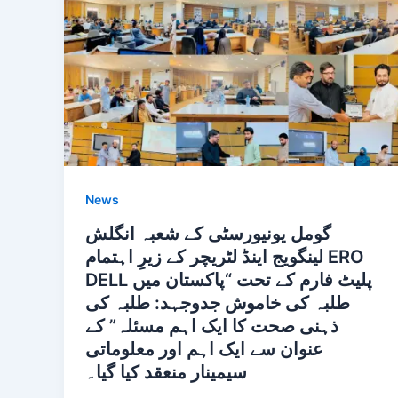
News
گومل یونیورسٹی کے شعبہ انگلش
لینگویج اینڈ لٹریچر کے زیرِ اہتمام ERO
DELL پلیٹ فارم کے تحت “پاکستان میں
طلبہ کی خاموش جدوجہد: طلبہ کی
ذہنی صحت کا ایک اہم مسئلہ” کے
عنوان سے ایک اہم اور معلوماتی
سیمینار منعقد کیا گیا۔