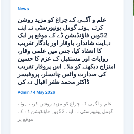
News
علم و آگہی کے چراغ کو مزید روشن
کرتے ہوئے گومل یونیورسٹی نے اپنے
52ویں فاؤنڈیشن ڈے کے موقع پر ایک
نہایت شاندار، باوقار اور یادگار تقریب
کا انعقاد کیا، جس میں علمی وقار،
روایات اور مستقبل کے عزم کا حسین
امتزاج دیکھنے کو ملا۔ اس پروقار تقریب
کی صدارت وائس چانسلر، پروفیسر
ڈاکٹر محمد ظفر اقبال نے کی
Admin
/
4 May 2026
علم و آگہی کے چراغ کو مزید روشن کرتے ہوئے
گومل یونیورسٹی نے اپنے 52ویں فاؤنڈیشن ڈے کے
موقع پر