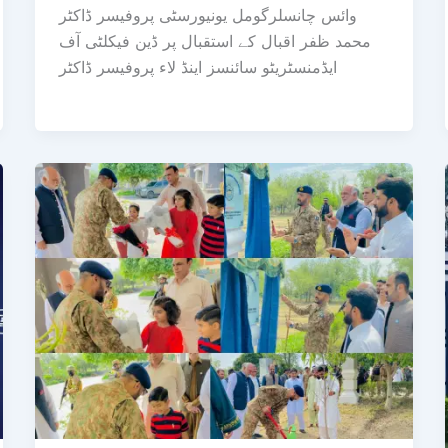
وائس چانسلرگومل یونیورسٹی پروفیسر ڈاکٹر
محمد ظفر اقبال کے استقبال پر ڈین فیکلٹی آف
ایڈمنسٹریٹو سائنسز اینڈ لاء پروفیسر ڈاکٹر