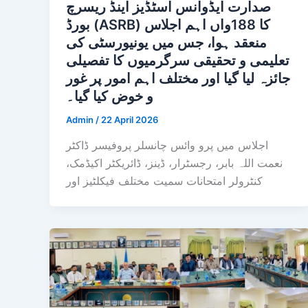
صدارت ایڈوانس اسٹڈیز اینڈ ریسرچ
بورڈ (ASRB) کا 188واں اہم اجلاس
منعقد ہوا، جس میں یونیورسٹی کی
تعلیمی و تحقیقی سرگرمیوں کا تفصیلی
جائزہ لیا گیا اور مختلف اہم امور پر غور
و خوض کیا گیا۔
Admin
/
22 April 2026
اجلاس میں پرو وائس چانسلر پروفیسر ڈاکٹر
نعمت اللہ بابر، رجسٹرار، ڈینز، ڈائریکٹر اکیڈمک،
کنٹرولر امتحانات سمیت مختلف فیکلٹیز اور