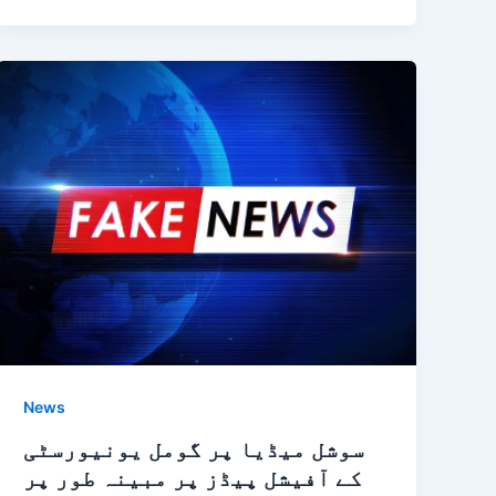
News
سوشل میڈیا پر گومل یونیورسٹی
کے آفیشل پیڈز پر مبینہ طور پر