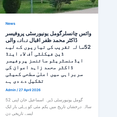
News
وائس چانسلرگومل یونیورسٹی پروفیسر
ڈاکٹر محمد ظفر اقبال نےانے والی
52سالہ تقریب کی تیاریوں کے لیے
ڈین فیکلٹی آف لاء اینڈ
ایڈمنسٹریٹو سائنسز پروفیسر
ڈاکٹر محمد زاہد اعوان کی
سربراہی میں اعلیٰ سطحی کمیٹی
تشکیل دے دی ہے
Admin
/
27 April 2026
گومل یونیورسٹی ڈیرہ اسماعیل خان اپنی 52
سالہ درخشاں تاریخ میں یکم مئی کو پہلی بار ایک
ایسے تاریخی دن