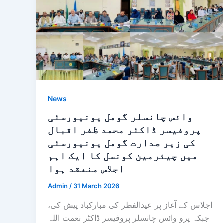
News
وائس چانسلر گومل یونیورسٹی
پروفیسر ڈاکٹر محمد ظفر اقبال
کی زیر صدارت گومل یونیورسٹی
میں چیئرمین کونسل کا ایک اہم
اجلاس منعقد ہوا
Admin
/
31 March 2026
اجلاس کے آغاز پر عیدالفطر کی مبارکباد پیش کی،
جبکہ پرو وائس چانسلر پروفیسر ڈاکٹر نعمت اللہ