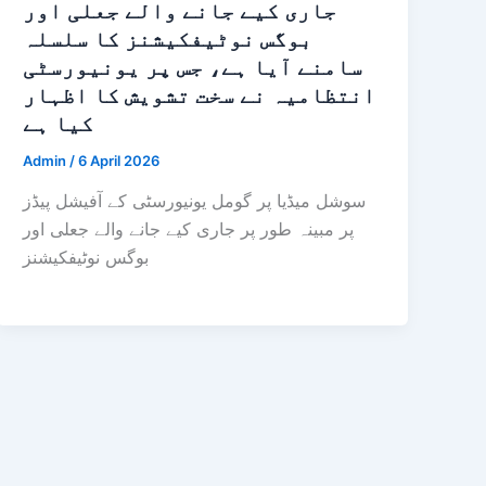
جاری کیے جانے والے جعلی اور
بوگس نوٹیفکیشنز کا سلسلہ
سامنے آیا ہے، جس پر یونیورسٹی
انتظامیہ نے سخت تشویش کا اظہار
کیا ہے
Admin
/
6 April 2026
سوشل میڈیا پر گومل یونیورسٹی کے آفیشل پیڈز
پر مبینہ طور پر جاری کیے جانے والے جعلی اور
بوگس نوٹیفکیشنز