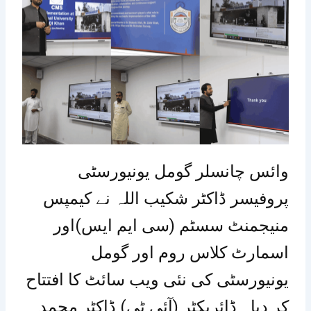
وائس چانسلر گومل یونیورسٹی
پروفیسر ڈاکٹر شکیب اللہ نے کیمپس
منیجمنٹ سسٹم (سی ایم ایس)اور
اسمارٹ کلاس روم اور گومل
یونیورسٹی کی نئی ویب سائٹ کا افتتاح
کر دیا ۔ڈائریکٹر (آئی ٹی) ڈاکٹر محمد