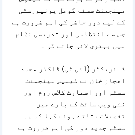
مینجمنٹ سسٹم گومل یونیورسٹی
کے لیے دور حاضر کی اہم ضرورت ہے
جس سے انتظامی اور تدریسی نظام
میں بہتری لائی جائے گی ۔
ڈائریکٹر (آئی ٹی) ڈاکٹر محمد
اعجاز خان نے کیمپس مینجمنٹ
سسٹم اور اسمارٹ کلاس روم اور
نئی ویب سائٹ کے بارے میں
تفصیلات بتاتے ہوئے کہا کہ یہ
سسٹم جدید دور کی اہم ضرورت ہے