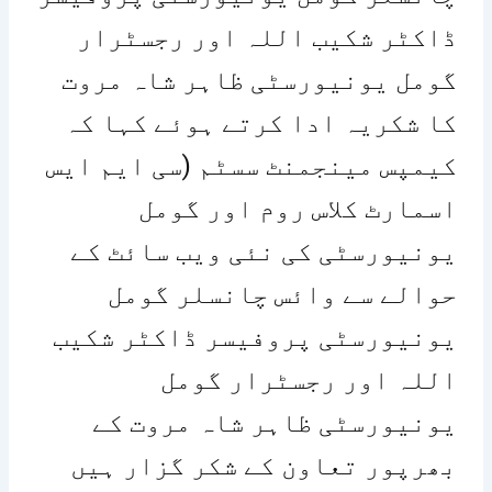
ڈاکٹر شکیب اللہ اور رجسٹرار
گومل یونیورسٹی ظاہر شاہ مروت
کا شکریہ ادا کرتے ہوئے کہا کہ
کیمپس مینجمنٹ سسٹم (سی ایم ایس
اسمارٹ کلاس روم اور گومل
یونیورسٹی کی نئی ویب سائٹ کے
حوالے سے وائس چانسلر گومل
یونیورسٹی پروفیسر ڈاکٹر شکیب
اللہ اور رجسٹرار گومل
یونیورسٹی ظاہر شاہ مروت کے
بھرپور تعاون کے شکر گزار ہیں