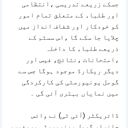
جسکے زریعے تدریسی ،انتظامی
اور طلباء کے متعلق تمام امور
کو خودکار اور شفاف انداز میں
چلایا جا سکے گا ،اس سسٹم کے
ذریعے طلباء کا داخلہ
،امتحانات ،نتائج، فیس اور
دیگر ریکارڈ موجود ہوگا جس سے
گومل یونیورسٹی کی کارکردگی
میں نمایاں بہتری آئی گی ۔
ڈائریکٹر (آئی ٹی) نے وائس
چانسلر گومل یونیورسٹی پروفیسر