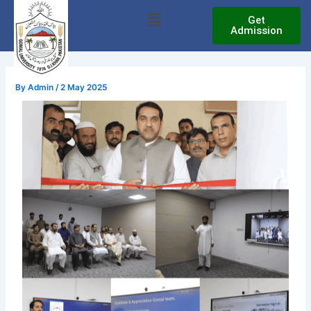
Skip
Menu
Get
to
Admission
content
By
Admin
/
2 May 2025