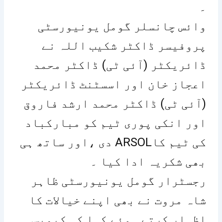
۔
وائس چانسلر گومل یونیورسٹی
پروفیسر ڈاکٹر شکیب اللہ نے
ڈائریکٹر (آئی ٹی) ڈاکٹر محمد
اعجاز خان اور اسسٹنٹ ڈائریکٹر
(آئی ٹی) ڈاکٹر محمد ارشد فاروق
اور انکی پوری ٹیم کو مبارکباد
دی ،اور ساتھ ہی ARSOLکی ٹیم کا
بھی شکریہ ادا کیا ۔
رجسٹرار گومل یونیورسٹی ظاہر
شاہ مروت نے بھی اپنے خیالات کا
اظہار کرتے ہوئے کہا کہ کیمپس