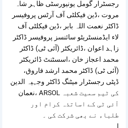
رجسٹرار گومل یونیورسٹی ظاہر شاہ
مروت ،ڈین فیکلٹی آف آرٹس پروفیسر
ڈاکٹر نعمت اللہ بابر ،ڈین فیکلٹی آف
لاء ایڈمنسٹریٹو سائنسز پروفیسر ڈاکٹر
زاہد اعوان ،ڈائریکٹر (آئی ٹی) ڈاکٹر
محمد اعجاز خان ،اسسٹنٹ ڈائریکٹر
(آئی ٹی) ڈاکٹر محمد ارشد فاروق،
ڈپٹی رجسٹرار میٹنگ ڈاکٹر وجہیہ الدین
نعمان، ARSOL کی ٹیم سمیت شعبہ
آئی ٹی کے اساتذہ کرام اور
طلباء نے بھی شرکت کی ۔
ا