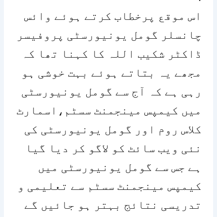
اس موقع پرخطاب کرتے ہوئے وائس
چانسلر گومل یونیورسٹی پروفیسر
ڈاکٹر شکیب اللہ کا کہنا تھا کہ
مجھے یہ بتاتے ہوئے بہت خوشی ہو
رہی ہے کہ آج سے گومل یونیورسٹی
میں کیمپس مینجمنٹ سسٹم،اسمارٹ
کلاس روم اور گومل یونیورسٹی کی
نئی ویب سائٹ کو لاگو کر دیا گیا
ہے جس سے گومل یونیورسٹی میں
کیمپس مینجمنٹ سسٹم سے تعلیمی و
تدریسی نتائج بہتر ہو جائیں گے