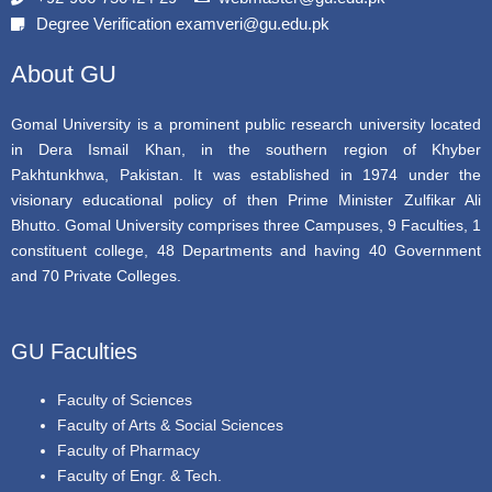
o
e
b
Degree Verification examveri@gu.edu.pk
o
r
e
k
About GU
Gomal University is a prominent public research university located
in Dera Ismail Khan, in the southern region of Khyber
Pakhtunkhwa, Pakistan. It was established in 1974 under the
visionary educational policy of then Prime Minister Zulfikar Ali
Bhutto. Gomal University comprises three Campuses, 9 Faculties, 1
constituent college, 48 Departments and having 40 Government
and 70 Private Colleges.
GU Faculties
Faculty of Sciences
Faculty of Arts & Social Sciences
Faculty of Pharmacy
Faculty of Engr. & Tech.