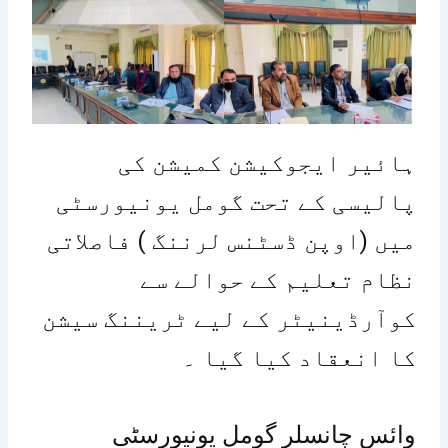
ہائیر ایجوکیشن کمیشن کی
پالیسی کے تحت گومل یونیورسٹی
میں (اوپن ڈسٹنس لرننگ ) فاصلاتی
نظام تعلیم کے حوالے سے
کوآرڈینیٹر کے لیے ٹریننگ سیشن
کا انعقاد کیا گیا ۔
وائس چانسلر گومل یونیورسٹی