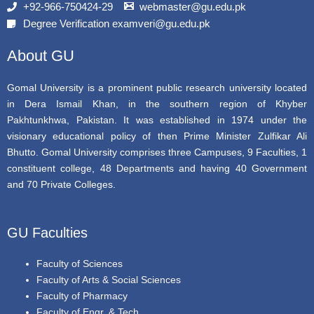
b
t
u
+92-966-750424-29
webmaster@gu.edu.pk
o
e
b
Degree Verification examveri@gu.edu.pk
o
r
e
k
About GU
Gomal University is a prominent public research university located
in Dera Ismail Khan, in the southern region of Khyber
Pakhtunkhwa, Pakistan. It was established in 1974 under the
visionary educational policy of then Prime Minister Zulfikar Ali
Bhutto. Gomal University comprises three Campuses, 9 Faculties, 1
constituent college, 48 Departments and having 40 Government
and 70 Private Colleges.
GU Faculties
Faculty of Sciences
Faculty of Arts & Social Sciences
Faculty of Pharmacy
Faculty of Engr. & Tech.