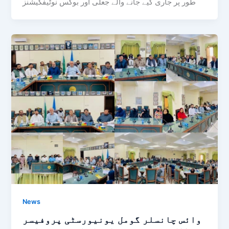
طور پر جاری کیے جانے والے جعلی اور بوگس نوٹیفکیشنز
News
وائس چانسلر گومل یونیورسٹی پروفیسر