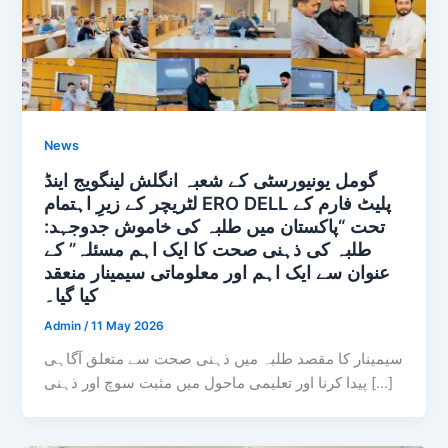
News
گومل یونیورسٹی کے شعبہ انگلش لینگویج اینڈ
لٹریچر کے زیرِ اہتمام ERO DELL پلیٹ فارم کے
تحت “پاکستان میں طلبہ کی خاموش جدوجہد:
طلبہ کی ذہنی صحت کا ایک اہم مسئلہ” کے
عنوان سے ایک اہم اور معلوماتی سیمینار منعقد
کیا گیا۔
Admin
/
11 May 2026
سیمینار کا مقصد طلبہ میں ذہنی صحت سے متعلق آگاہی
پیدا کرنا اور تعلیمی ماحول میں مثبت سوچ اور ذہنی […]