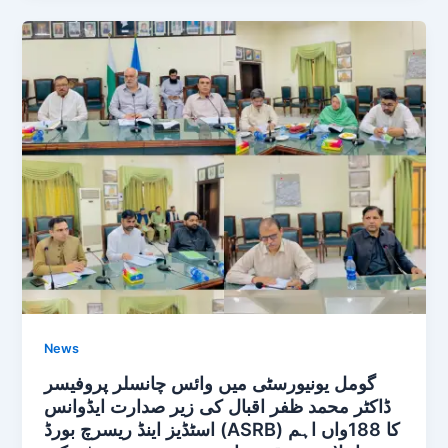
News
گومل یونیورسٹی میں وائس چانسلر پروفیسر
ڈاکٹر محمد ظفر اقبال کی زیر صدارت ایڈوانس
اسٹڈیز اینڈ ریسرچ بورڈ (ASRB) کا 188واں اہم