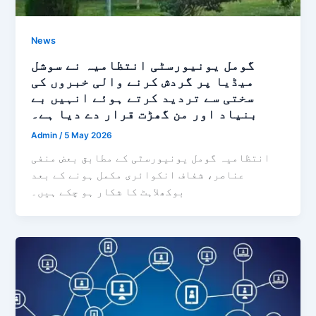
News
گومل یونیورسٹی انتظامیہ نے سوشل
میڈیا پر گردش کرنے والی خبروں کی
سختی سے تردید کرتے ہوئے انہیں بے
بنیاد اور من گھڑت قرار دے دیا ہے۔
Admin
/
5 May 2026
انتظامیہ گومل یونیورسٹی کے مطابق بعض منفی
عناصر، شفاف انکوائری مکمل ہونے کے بعد
بوکھلاہٹ کا شکار ہو چکے ہیں۔