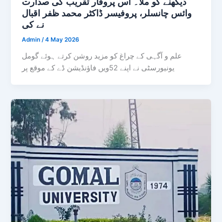
دیکھنے کو ملا۔ اس پروقار تقریب کی صدارت
وائس چانسلر، پروفیسر ڈاکٹر محمد ظفر اقبال
نے کی
Admin
/
4 May 2026
علم و آگہی کے چراغ کو مزید روشن کرتے ہوئے گومل
یونیورسٹی نے اپنے 52ویں فاؤنڈیشن ڈے کے موقع پر