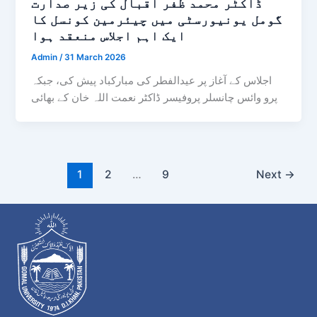
ڈاکٹر محمد ظفر اقبال کی زیر صدارت
گومل یونیورسٹی میں چیئرمین کونسل کا
ایک اہم اجلاس منعقد ہوا
Admin
/
31 March 2026
اجلاس کے آغاز پر عیدالفطر کی مبارکباد پیش کی، جبکہ
پرو وائس چانسلر پروفیسر ڈاکٹر نعمت اللہ خان کے بھائی
1
2
…
9
Next
→