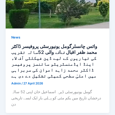
News
وائس چانسلرگومل یونیورسٹی پروفیسر ڈاکٹر
محمد ظفر اقبال نےانے والی 52سالہ تقریب
کی تیاریوں کے لیے ڈین فیکلٹی آف لاء
اینڈ ایڈمنسٹریٹو سائنسز پروفیسر
ڈاکٹر محمد زاہد اعوان کی سربراہی
میں اعلیٰ سطحی کمیٹی تشکیل دے دی ہے
Admin
/
27 April 2026
گومل یونیورسٹی ڈیرہ اسماعیل خان اپنی 52 سالہ
درخشاں تاریخ میں یکم مئی کو پہلی بار ایک ایسے تاریخی
دن