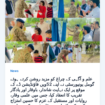
News
علم و آگہی کے چراغ کو مزید روشن کرتے ہوئے
گومل یونیورسٹی نے اپنے 52ویں فاؤنڈیشن ڈے کے
موقع پر ایک نہایت شاندار، باوقار اور یادگار
تقریب کا انعقاد کیا، جس میں علمی وقار،
روایات اور مستقبل کے عزم کا حسین امتزاج