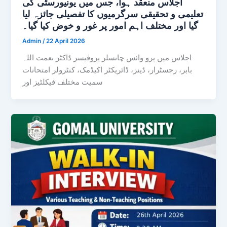
اجلاس منعقد ہوا، جس میں یونیورسٹی کی
تعلیمی و تحقیقی سرگرمیوں کا تفصیلی جائزہ لیا
گیا اور مختلف اہم امور پر غور و خوض کیا گیا۔
Admin
/
22 April 2026
اجلاس میں پرو وائس چانسلر پروفیسر ڈاکٹر نعمت اللہ
بابر، رجسٹرار، ڈینز، ڈائریکٹر اکیڈمک، کنٹرولر امتحانات
سمیت مختلف فیکلٹیز اور