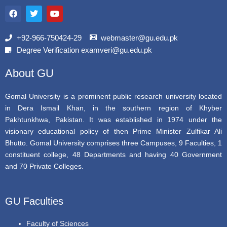
F
T
Y
a
w
o
c
i
u
e
t
t
b
t
u
+92-966-750424-29
webmaster@gu.edu.pk
o
e
b
Degree Verification examveri@gu.edu.pk
o
r
e
k
About GU
Gomal University is a prominent public research university located
in Dera Ismail Khan, in the southern region of Khyber
Pakhtunkhwa, Pakistan. It was established in 1974 under the
visionary educational policy of then Prime Minister Zulfikar Ali
Bhutto. Gomal University comprises three Campuses, 9 Faculties, 1
constituent college, 48 Departments and having 40 Government
and 70 Private Colleges.
GU Faculties
Faculty of Sciences