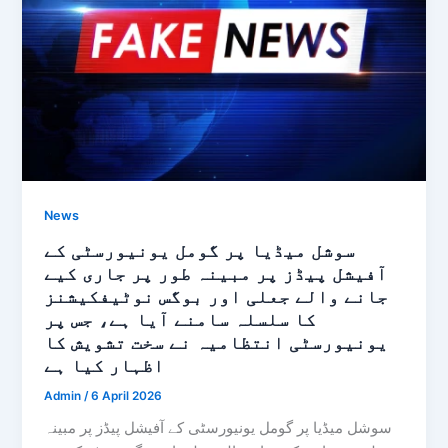
News
سوشل میڈیا پر گومل یونیورسٹی کے
آفیشل پیڈز پر مبینہ طور پر جاری کیے
جانے والے جعلی اور بوگس نوٹیفکیشنز
کا سلسلہ سامنے آیا ہے، جس پر
یونیورسٹی انتظامیہ نے سخت تشویش کا
اظہار کیا ہے
Admin
/
6 April 2026
سوشل میڈیا پر گومل یونیورسٹی کے آفیشل پیڈز پر مبینہ