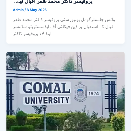
پروفیسر ڈاکٹر محمد ظفر اقبال تھے۔
Admin
/
8 May 2026
وائس چانسلرگومل یونیورسٹی پروفیسر ڈاکٹر محمد ظفر
اقبال کے استقبال پر ڈین فیکلٹی آف ایڈمنسٹریٹو سائنسز
اینڈ لاء پروفیسر ڈاکٹر