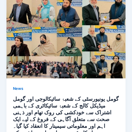
News
گومل یونیورسٹی کے شعبۂ سائیکالوجی اور گومل
میڈیکل کالج کے شعبۂ سائیکاٹری کے باہمی
اشتراک سے خودکشی کی روک تھام اور ذہنی
صحت سے متعلق آگاہی کے فروغ کے لیے ایک
اہم اور معلوماتی سیمینار کا انعقاد کیا گیا۔