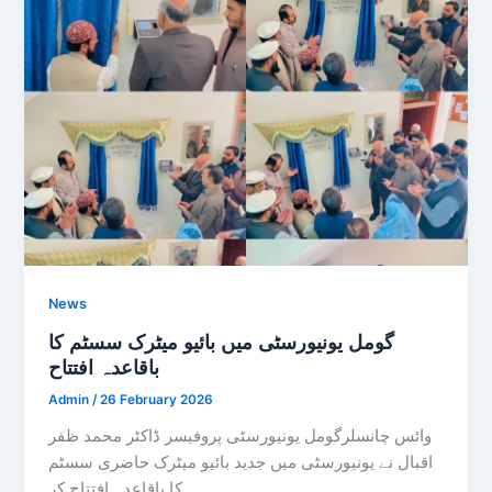
News
گومل یونیورسٹی میں بائیو میٹرک سسٹم کا
باقاعدہ افتتاح
Admin
/
26 February 2026
وائس چانسلرگومل یونیورسٹی پروفیسر ڈاکٹر محمد ظفر
اقبال نے یونیورسٹی میں جدید بائیو میٹرک حاضری سسٹم
کا باقاعدہ افتتاح کر