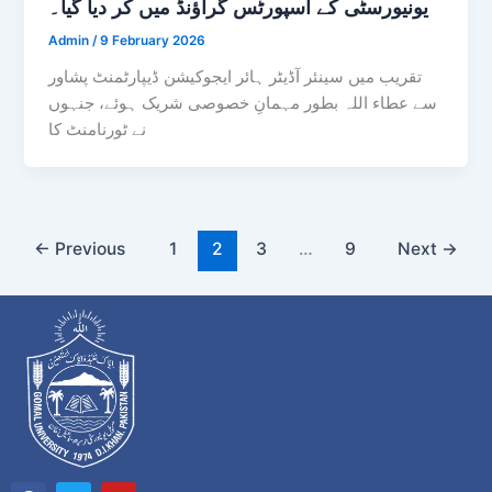
یونیورسٹی کے اسپورٹس گراؤنڈ میں کر دیا گیا۔
Admin
/
9 February 2026
تقریب میں سینئر آڈیٹر ہائر ایجوکیشن ڈیپارٹمنٹ پشاور
سے عطاء اللہ بطور مہمانِ خصوصی شریک ہوئے، جنہوں
نے ٹورنامنٹ کا
←
Previous
1
2
3
…
9
Next
→
F
T
Y