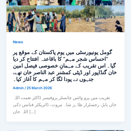
News
گومل یونیورسٹی میں یوم پاکستان کے موقع پر
“احساس شجر مہم” کا باقاعدہ افتتاح کر دیا
گیا۔ اس تقریب کے مہمانِ خصوصی فیصل امین
خان گنڈاپور اور ڈپٹی کمشنر عبد الناصر خان تھے،
جنہوں نے پودا لگا کر مہم کا آغاز کیا۔
Admin
/
25 March 2026
تقریب میں پرو وائس چانسلر پروفیسر ڈاکٹر نعمت اللہ
خان بابڑ، رجسٹرار ظاہر شاہ مروت، ڈائریکٹر فنانس ذکی
اللہ خان […]