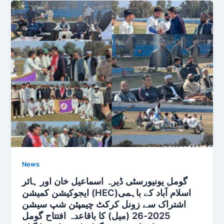
News
گومل یونیورسٹی ڈیرہ اسماعیل خان اور ہائر
ایجوکیشن کمیشن (HEC)اسلام آباد کے باہمی
اشتراک سے زونل کرکٹ چیمپئن شپ سیشن
2025-26 (میل) کا باقاعدہ افتتاح گومل