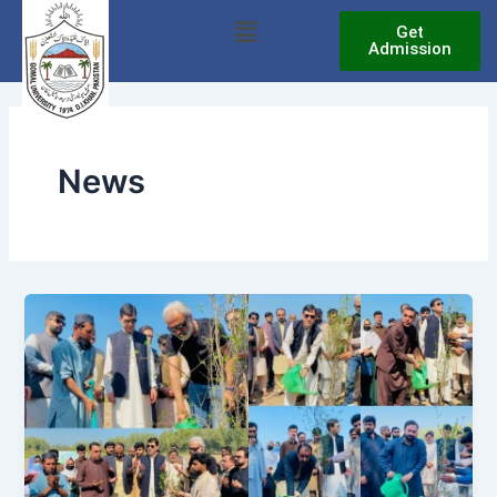
Skip
Menu
Get
to
Admission
content
News