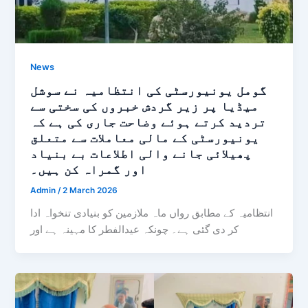
News
گومل یونیورسٹی کی انتظامیہ نے سوشل
میڈیا پر زیر گردش خبروں کی سختی سے
تردید کرتے ہوئے وضاحت جاری کی ہے کہ
یونیورسٹی کے مالی معاملات سے متعلق
پھیلائی جانے والی اطلاعات بے بنیاد
اور گمراہ کن ہیں۔
Admin
/
2 March 2026
انتظامیہ کے مطابق رواں ماہ ملازمین کو بنیادی تنخواہ ادا
کر دی گئی ہے۔ چونکہ عیدالفطر کا مہینہ ہے اور