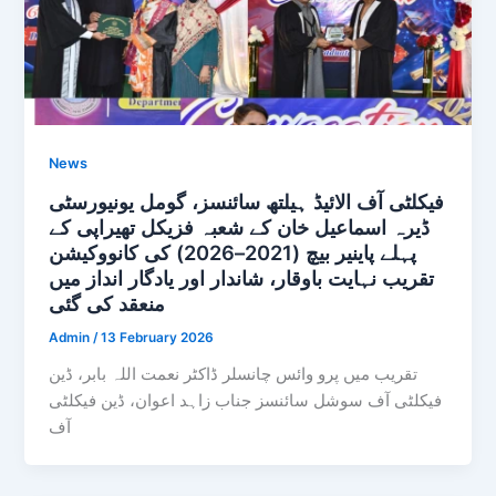
News
فیکلٹی آف الائیڈ ہیلتھ سائنسز، گومل یونیورسٹی
ڈیرہ اسماعیل خان کے شعبہ فزیکل تھیراپی کے
پہلے پاینیر بیچ (2021–2026) کی کانووکیشن
تقریب نہایت باوقار، شاندار اور یادگار انداز میں
منعقد کی گئی
Admin
/
13 February 2026
تقریب میں پرو وائس چانسلر ڈاکٹر نعمت اللہ بابر، ڈین
فیکلٹی آف سوشل سائنسز جناب زاہد اعوان، ڈین فیکلٹی
آف