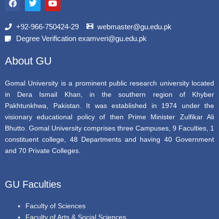
a
w
o
c
i
u
e
t
t
b
t
u
+92-966-750424-29
webmaster@gu.edu.pk
o
e
b
Degree Verification examveri@gu.edu.pk
o
r
e
k
About GU
Gomal University is a prominent public research university located
in Dera Ismail Khan, in the southern region of Khyber
Pakhtunkhwa, Pakistan. It was established in 1974 under the
visionary educational policy of then Prime Minister Zulfikar Ali
Bhutto. Gomal University comprises three Campuses, 9 Faculties, 1
constituent college, 48 Departments and having 40 Government
and 70 Private Colleges.
GU Faculties
Faculty of Sciences
Faculty of Arts & Social Sciences