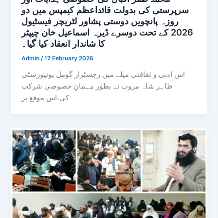
سرپرستی کی بدولت قائداعظم کیمپس میں دو
روزہ پانچویں دوستی پشاور لٹریچر فیسٹیول
2026 کے تحت دوسرے ڈیرہ اسماعیل خان چیپٹر
کا شاندار انعقاد کیا گیا۔
Admin
/
17 February 2026
اس ادبی و ثقافتی میلے میں رجسٹرار گومل یونیورسٹی
ظاہر شاہ مروت نے بطور مہمانِ خصوصی شرکت
کی،اس موقع پر