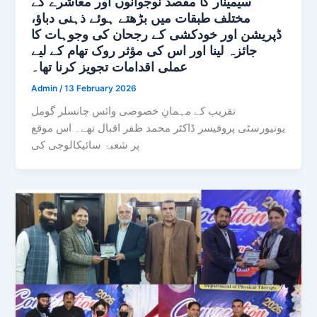
سیمینار کا مقصد نوجوانوں اور معاشرے کے
مختلف طبقات میں بڑھتے ہوئے ذہنی دباؤ،
ڈپریشن اور خودکشی کے رجحان کی وجوہات کا
جائزہ لینا اور اس کی مؤثر روک تھام کے لیے
عملی اقدامات تجویز کرنا تھا۔
Admin
/
13 February 2026
تقریب کے مہمانِ خصوصی وائس چانسلر گومل
یونیورسٹی پروفیسر ڈاکٹر محمد ظفر اقبال تھے۔ اس موقع
پر شعبۂ سائیکالوجی کی