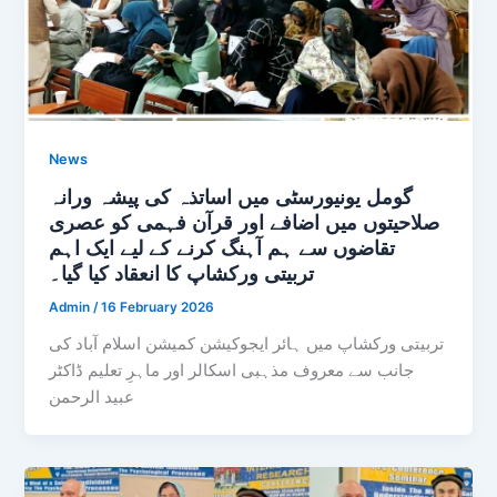
News
گومل یونیورسٹی میں اساتذہ کی پیشہ ورانہ
صلاحیتوں میں اضافے اور قرآن فہمی کو عصری
تقاضوں سے ہم آہنگ کرنے کے لیے ایک اہم
تربیتی ورکشاپ کا انعقاد کیا گیا۔
Admin
/
16 February 2026
تربیتی ورکشاپ میں ہائر ایجوکیشن کمیشن اسلام آباد کی
جانب سے معروف مذہبی اسکالر اور ماہرِ تعلیم ڈاکٹر
عبید الرحمن