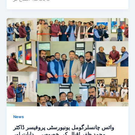
News
وائس چانسلرگومل یونیورسٹی پروفیسر ڈاکٹر
محمد ظفر اقبال کی خصوصی ہدایات اور